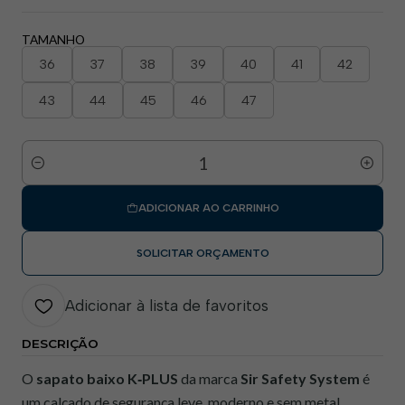
TAMANHO
36
37
38
39
40
41
42
43
44
45
46
47
Quantidade
ADICIONAR AO CARRINHO
SOLICITAR ORÇAMENTO
Adicionar à lista de favoritos
DESCRIÇÃO
O
sapato baixo K‑PLUS
da marca
Sir Safety System
é
um calçado de segurança leve, moderno e sem metal,