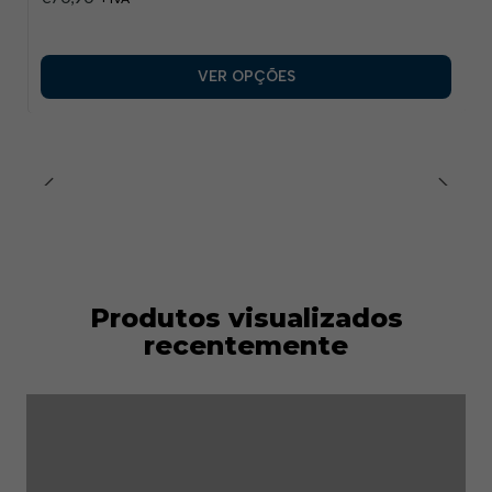
poder de drenagem
Tamanhos Disponíveis
: 36 a 47
Conformidade regulamentar
: Regulamento (UE)
VER OPÇÕES
2016/425
Produtos visualizados
recentemente