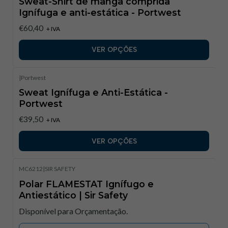
Sweat-Shirt de manga comprida
Ignífuga e anti-estática - Portwest
€60,40
+ IVA
VER OPÇÕES
|
Portwest
Sweat Ignífuga e Anti-Estática -
Portwest
€39,50
+ IVA
VER OPÇÕES
MC6212
|
SIR SAFETY
Polar FLAMESTAT Ignífugo e
Antiestático | Sir Safety
Disponível para Orçamentação.