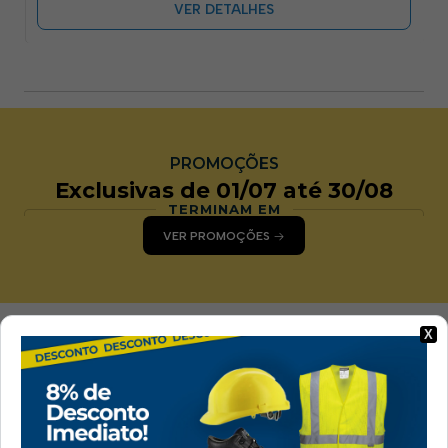
VER DETALHES
PROMOÇÕES
Exclusivas de 01/07 até 30/08
TERMINAM EM
VER PROMOÇÕES
X
ENTREGA EM 24H A
Pagamentos
48H
Seguros
Envio gratuito em
Todos os pagamentos
encomendas superiores
na loja são seguros
a 80 € + IVA, exceto
ilhas.