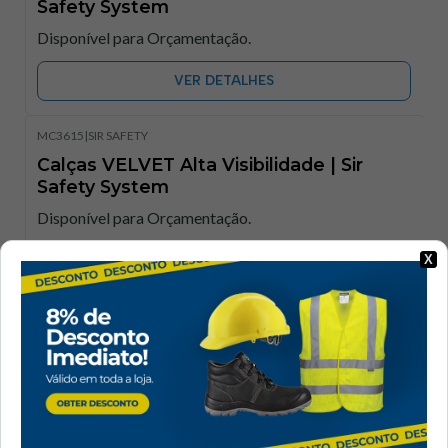
Safety System
Disponível para Orçamentação.
VER DETALHES
MC3615
|
SIR SAFETY
Calças VELVET Alta Visibilidade | Sir
Safety System​
Disponível para Orçamentação.
X
VER DETALHES
MC3612
|
SIR SAFETY
Calças VELVET COLOR Alta Visibilidade |
Sir Safety System​
Disponível para Orçamentação.
VER DETALHES