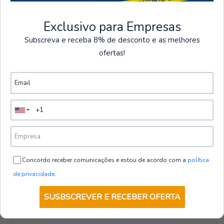
Exclusivo para Empresas
000353-0094
|
Payper
Calças Impermeáveis de Alta
Subscreva e receba 8% de desconto e as melhores
Visibilidade RIVER-PANTS | Payper
ofertas!
€33,30
+ IVA
VER OPÇÕES
HOME
|
TB Group Safety
Calças de Algodão Combinadas com
Banda Segmentada de Alta Visibilidade
HOME HV | TB Group Safety
Concordo receber comunicações e estou de acordo com a
política
€25,50
+ IVA
de privacidade
.
VER OPÇÕES
SUSBSCREVER E RECEBER OFERTA
WIRE
|
TB Group Safety