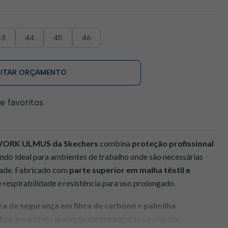
43
44
45
46
CITAR ORÇAMENTO
de favoritos
 WORK ULMUS da Skechers
combina
proteção profissional
endo ideal para ambientes de trabalho onde são necessárias
dade. Fabricado com
parte superior em malha têxtil e
e respirabilidade e resistência para uso prolongado.
ra de segurança em fibra de carbono
e
palmilha
lica
, garantindo proteção contra impactos e objetos