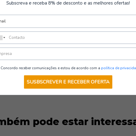
Subscreva e receba 8% de desconto e as melhores ofertas!
•
Material Exterior:
Malha 
•
Biqueira de Segurança:
•
Palmilha Antiperfuraçã
SR | Lavoro
•
Palmilha Interior:
Skech
•
Sola:
Borracha sintética 
•
Propriedades da Sola:
A
•
Sistema de Fecho:
Ataca
VER DETALHES
•
Propriedade ESD:
Dissip
Concordo receber comunicações e estou de acordo com a
política de privacid
Normas:
SUSBSCREVER E RECEBER OFERTA
•
EN ISO 20345:2011
•
S3 SRC + ESD
mbém pode estar interess