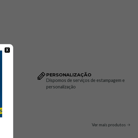
X
racionais
PERSONALIZAÇÃO
to da
Dispomos de serviços de estampagem e
personalização
ado de segurança conforme normas europeias aplicáveis.
Ver mais produtos
 de segurança desportivo.