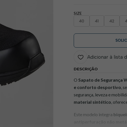
SIZE
40
41
42
SOLI
Adicionar à lista 
DESCRIÇÃO
O
Sapato de Segurança
e conforto desportivo
, s
segurança, leveza e mobili
material sintético
, oferec
Este modelo integra
biquei
antiperfuração não metá