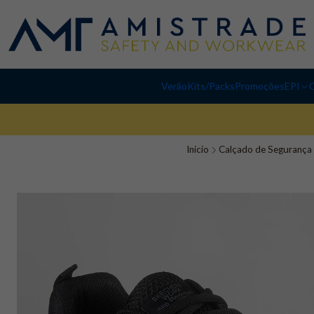
Verão
Kits/Packs
Promoções
EPI
C
Início
Calçado de Segurança