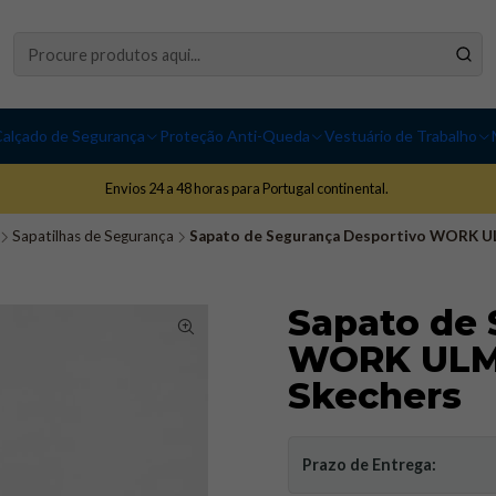
alçado de Segurança
Proteção Anti-Queda
Vestuário de Trabalho
Envios 24 a 48 horas para Portugal continental.
Sapatilhas de Segurança
Sapato de Segurança Desportivo WORK UL
Sapato de 
WORK ULMU
Skechers
Prazo de Entrega: