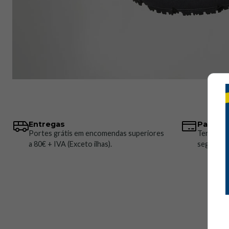
Entregas
Pagame
Portes grátis em encomendas superiores
Temos vá
a 80€ + IVA (Exceto ilhas).
seguros