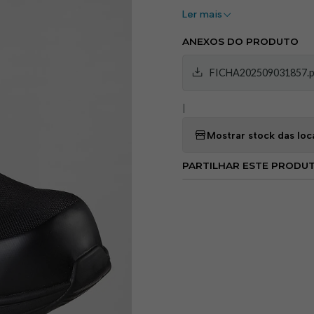
perfurantes sem aumentar o
Ler mais
Foam®
proporciona amorte
ANEXOS DO PRODUTO
A
sola antiderrapante S
diferentes superfícies, enq
FICHA202509031857.p
em ambientes sensíveis.
|
—
Mostrar stock das loc
Benefícios:
PARTILHAR ESTE PRODU
•
Proteção Não Metálica
•
Palmilha Antiperfuraçã
perfurantes.
•
Conforto Elevado:
Palm
respirabilidade.
•
Aderência Superior:
Sol
•
Propriedade ESD:
Dissip
•
Design Desportivo:
Esti