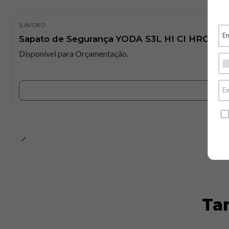
|
LAVORO
Sapato de Segurança YODA S3L HI CI HRO FO 
Disponível para Orçamentação.
Ta