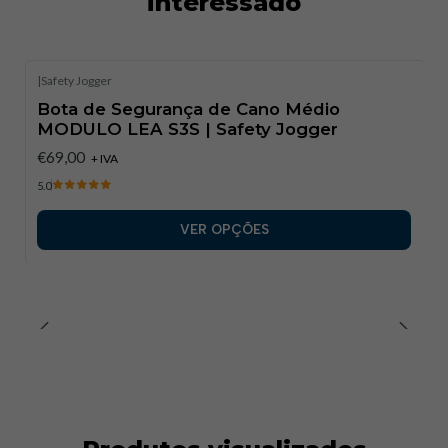
interessado
Normas de Segurança
: EN ISO
20345:2022+A1:2024, ASTM F2413:2024.
Classificações
: S7S, SR, SC, ESD, HI, CI, FO, HRO.​
|
Safety Jogger
Bota de Segurança de Cano Médio
MODULO LEA S3S | Safety Jogger
€69,00
+ IVA
5.0
VER OPÇÕES