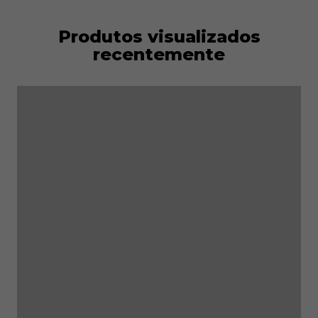
Palmilha interior
: Espuma de memória SJ, removível
e anatómica
Produtos visualizados
Sistema de fecho
: TLS (Twist Lock System) para
recentemente
ajuste rápido e preciso
Peso
: Aproximadamente 535 g (por sapato, tamanho
42)​