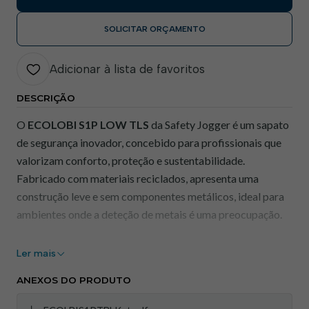
SOLICITAR ORÇAMENTO
Adicionar à lista de favoritos
DESCRIÇÃO
O
ECOLOBI S1P LOW TLS
da Safety Jogger é um sapato
de segurança inovador, concebido para profissionais que
valorizam conforto, proteção e sustentabilidade.
Fabricado com materiais reciclados, apresenta uma
construção leve e sem componentes metálicos, ideal para
ambientes onde a deteção de metais é uma preocupação.​
Este modelo destaca-se pelo seu sistema de fecho
TLS
Ler mais
(Twist Lock System)
, que permite um ajuste rápido e
preciso, mesmo com luvas. A biqueira em compósito e a
ANEXOS DO PRODUTO
palmilha têxtil anti-perfuração oferecem proteção eficaz