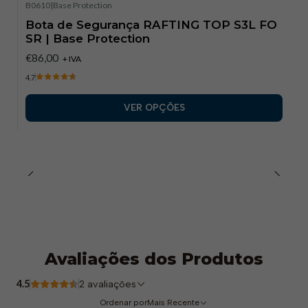
UNI EN ISO 20345:2012 S1P HRO SRC
B0610
|
Base Protection
Normas DGUV112-191
Bota de Segurança RAFTING TOP S3L FO
SR | Base Protection
€86,00
+ IVA
4.7
VER OPÇÕES
Avaliações dos Produtos
4.5
2 avaliações
Ordenar por
Mais Recente