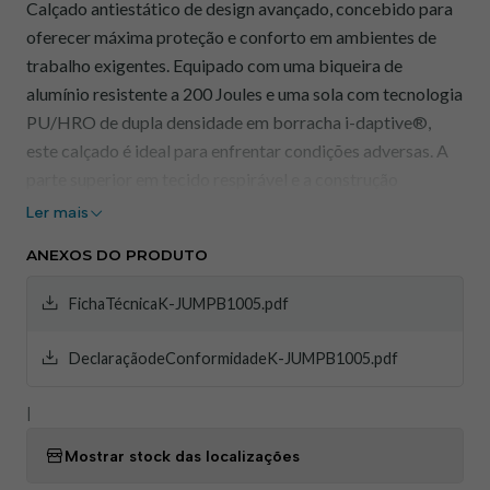
Calçado antiestático de design avançado, concebido para
oferecer máxima proteção e conforto em ambientes de
trabalho exigentes. Equipado com uma biqueira de
alumínio resistente a 200 Joules e uma sola com tecnologia
PU/HRO de dupla densidade em borracha i-daptive®,
este calçado é ideal para enfrentar condições adversas. A
parte superior em tecido respirável e a construção
ortopédica personalizada proporcionam um ajuste
Ler mais
confortável e seguro, conforme as normas europeias
ANEXOS DO PRODUTO
DGUV112-191.
FichaTécnicaK-JUMPB1005.pdf
Características Principais:
DeclaraçãodeConformidadeK-JUMPB1005.pdf
Calçado Antiestático:
Protege contra descargas
eletrostáticas.
|
Biqueira de Alumínio:
Resistente a impactos de até
200 Joules.
Mostrar stock das localizações
Sola Resistente a Perfurações:
Protege contra