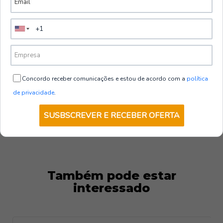
Sapato de Segurança YODA S3L HI CI HRO
os pés frescos e saudáveis.
FO SR | Lavoro
Durabilidade e Resistência:
Construção robusta
Disponível para Orçamentação.
com materiais de alta qualidade assegura uma longa
vida útil e resistência a altas temperaturas e
hidrocarbonetos.
VER DETALHES
Ajuste Personalizado:
Construção ortopédica para
Concordo receber comunicações e estou de acordo com a
política
um conforto excepcional durante longas horas de uso.
de privacidade
.
Áreas de Utilização:
SUSBSCREVER E RECEBER OFERTA
Indústria de Construção
Manufatura
Logística e Armazenamento
Indústria Químico-Farmacêutica
Também pode estar
Serviços de Manutenção
interessado
Referências Normativas: