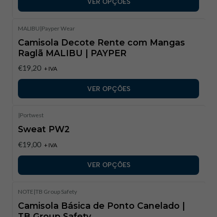
VER OPÇÕES
MALIBU
|
Payper Wear
Camisola Decote Rente com Mangas
Raglã MALIBU | PAYPER
€19,20
+ IVA
VER OPÇÕES
|
Portwest
Sweat PW2
€19,00
+ IVA
VER OPÇÕES
NOTE
|
TB Group Safety
Camisola Básica de Ponto Canelado |
TB Group Safety