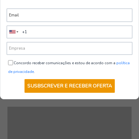
encomendas superiores
na loja são seguros
a 80 € + IVA, exceto
ilhas.
Concordo receber comunicações e estou de acordo com a
política
de privacidade
.
SUSBSCREVER E RECEBER OFERTA
Visto recentemente