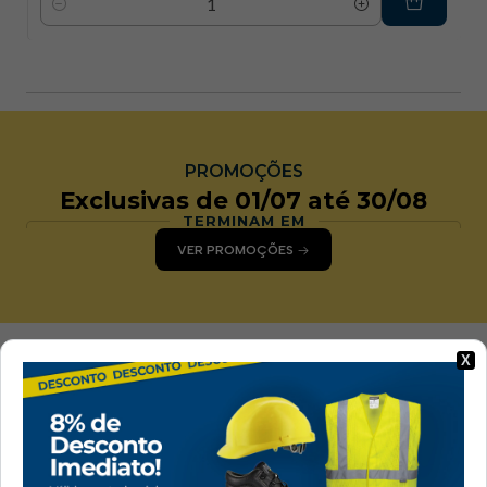
Quantidade
PROMOÇÕES
Exclusivas de 01/07 até 30/08
TERMINAM EM
VER PROMOÇÕES
X
ENTREGA EM 24H A
Pagamentos
48H
Seguros
Envio gratuito em
Todos os pagamentos
encomendas superiores
na loja são seguros
a 80 € + IVA, exceto
ilhas.