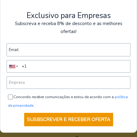
Forli
Exclusivo para Empresas
€16,80
+ IVA
Subscreva e receba 8% de desconto e as melhores
4.5
ofertas!
VER OPÇÕES
|
Portwest
Sapato de Segurança Desportivo
Steelite Loire S1P HRO | Portwest
€46,80
+ IVA
VER OPÇÕES
Concordo receber comunicações e estou de acordo com a
política
de privacidade
.
SUSBSCREVER E RECEBER OFERTA