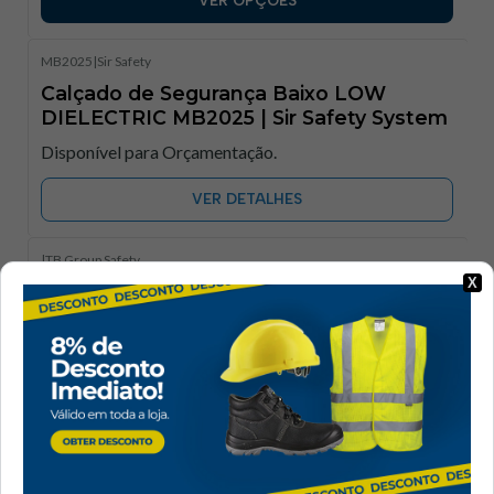
VER OPÇÕES
MB2025
|
Sir Safety
Calçado de Segurança Baixo LOW
DIELECTRIC MB2025 | Sir Safety System​
Disponível para Orçamentação.
VER DETALHES
|
TB Group Safety
X
Sapato de Segurança ADROA S3 | TB
Group Safety
€16,80
+ IVA
VER OPÇÕES
FOR.BOSTON
|
FORLI
Sapato Biqueira de Aço Boston S3 SRC |