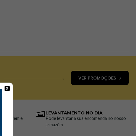
M
VER PROMOÇÕES
X
LEVANTAMENTO NO DIA
stampagem e
Pode levantar a sua encomenda no nosso
armazém