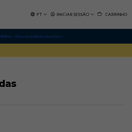
PT
INICIAR SESSÃO
CARRINHO
Mulher
Descartáveis
Acessórios
edas