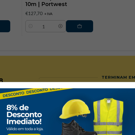
10m | Portwest
€127,70
+ IVA
Quantidade
TERMINAM E
8
ntos Seguros
Personalização
pagamentos na loja são seguros
Dispomos de serviços de e
personalização