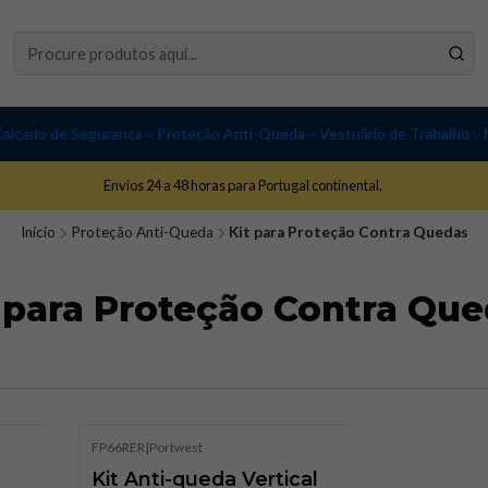
alçado de Segurança
Proteção Anti-Queda
Vestuário de Trabalho
Envios 24 a 48 horas para Portugal continental.
Início
Proteção Anti-Queda
Kit para Proteção Contra Quedas
 para Proteção Contra Qu
FP66RER
|
Portwest
Kit Anti-queda Vertical