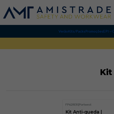
Verão
Kits/Packs
Promoções
EPI
C
Kit
FP62RER
|
Portwest
Kit Anti-queda |