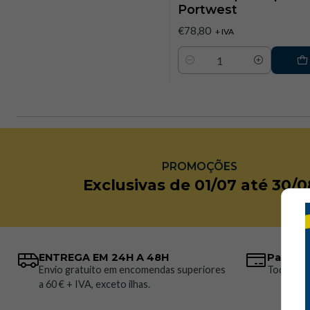
Portwest
€78,80
+ IVA
Quantidade
PROMOÇÕES
Exclusivas de 01/07 até 30/0
ENTREGA EM 24H A 48H
Pagame
Envio gratuito em encomendas superiores
Todos os 
a 60 € + IVA, exceto ilhas.