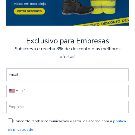
Quantidade
Exclusivo para Empresas
Subscreva e receba 8% de desconto e as melhores
PROMOÇÕES
ofertas!
Exclusivas de 01/07 até 30/08
TERMINAM EM
VER PROMOÇÕES
ENTREGA EM 24H A
Pagamentos
48H
Seguros
Envio gratuito em
Todos os pagamentos
Concordo receber comunicações e estou de acordo com a
política
encomendas superiores
na loja são seguros
de privacidade
.
a 60 € + IVA, exceto