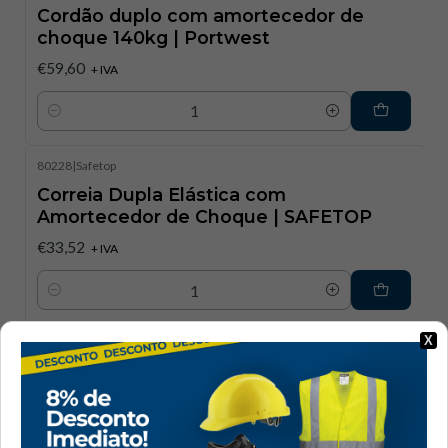
Cordão duplo com amortecedor de
choque 140kg | Portwest
€59,60
+ IVA
Quantidade
80228
|
Safetop
Correia Dupla Elástica com
Amortecedor de Choque | SAFETOP
€33,52
+ IVA
Quantidade
X
80163
|
Safetop
Cinta Elástica 1,8 m com Absorbedor e
Mosquetões | SAFETOP
€23,10
+ IVA