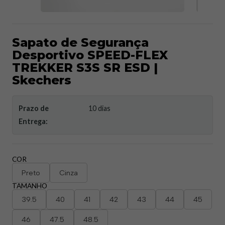
Sapato de Segurança
Desportivo SPEED-FLEX
TREKKER S3S SR ESD |
Skechers
Prazo de
10 dias
Entrega:
COR
Preto
Cinza
TAMANHO
39.5
40
41
42
43
44
45
46
47.5
48.5