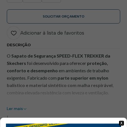
SOLICITAR ORÇAMENTO
Adicionar à lista de favoritos
DESCRIÇÃO
O
Sapato de Segurança SPEED-FLEX TREKKER da
Skechers
foi desenvolvido para oferecer
proteção,
conforto e desempenho
em ambientes de trabalho
exigentes. Fabricado com
parte superior em nylon
balístico e material sintético com malha respirável
,
combina elevada resistência com leveza e ventilação.
Este modelo integra
biqueira de segurança em
Ler mais
nanocarbono não metálico
e
palmilha antiperfuração
|
não metálica
, garantindo proteção contra impactos e
X