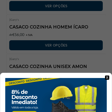
VER OPÇÕES
|
Gary's
CASACO COZINHA HOMEM ÍCARO
€56,00
de
+ IVA
VER OPÇÕES
|
Gary's
CASACO COZINHA UNISEX AMON
€76,00
de
+ IVA
X
VER OPÇÕES
934500-101-3XL
|
Gary's
CASACO DE COZINHA UNISEXO CIRCE