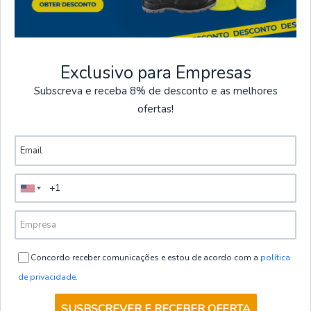
€74,00
de
+ IVA
VER OPÇÕES
Exclusivo para Empresas
|
Gary's
CASACO COZINHA UNISEX OSIRIS
Subscreva e receba 8% de desconto e as melhores
ofertas!
€80,00
de
+ IVA
VER OPÇÕES
|
Gary's
CASACO COZINHA UNISEX HUBAL
€89,00
de
+ IVA
VER OPÇÕES
Concordo receber comunicações e estou de acordo com a
política
de privacidade
.
|
Gary's
SUSBSCREVER E RECEBER OFERTA
CASACO COZINHA UNISEX TYR