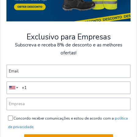
Exclusivo para Empresas
PROMOÇÕES
Subscreva e receba 8% de desconto e as melhores
Exclusivas de 01/07 até 30/08
ofertas!
TERMINAM EM
VER PROMOÇÕES
ENTREGA EM 24H A
Pagamentos
48H
Seguros
Envio gratuito em
Todos os pagamentos
encomendas superiores
na loja são seguros
Concordo receber comunicações e estou de acordo com a
política
a 80 € + IVA, exceto
de privacidade
.
ilhas.