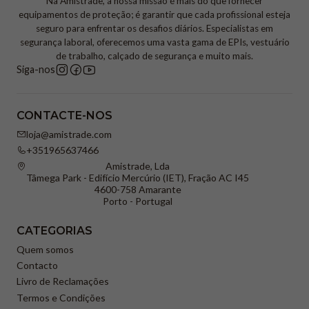
Na Amistrade, a nossa missão é mais do que fornecer
equipamentos de proteção; é garantir que cada profissional esteja
seguro para enfrentar os desafios diários. Especialistas em
segurança laboral, oferecemos uma vasta gama de EPIs, vestuário
de trabalho, calçado de segurança e muito mais.
Siga-nos
CONTACTE-NOS
loja@amistrade.com
+351965637466
Amistrade, Lda
Tâmega Park - Edifício Mercúrio (IET), Fração AC I45
4600-758 Amarante
Porto - Portugal
CATEGORIAS
Quem somos
Contacto
Livro de Reclamações
Termos e Condições