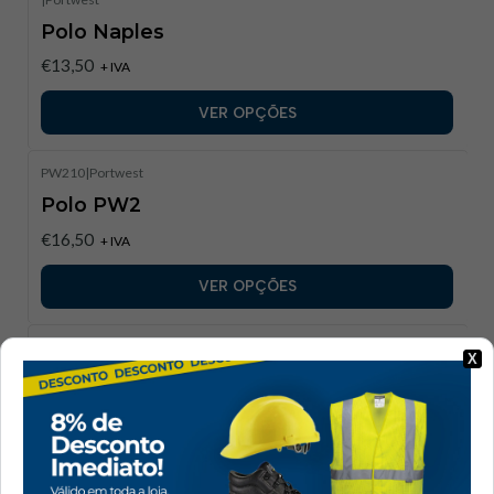
Polo Naples
€13,50
+ IVA
VER OPÇÕES
PW210
|
Portwest
Polo PW2
€16,50
+ IVA
VER OPÇÕES
MC6224
|
SIR SAFETY
X
Polo GINKO Antiestático e Resistente a
Chamas | Sir Safety System​
Disponível para Orçamentação.
VER DETALHES