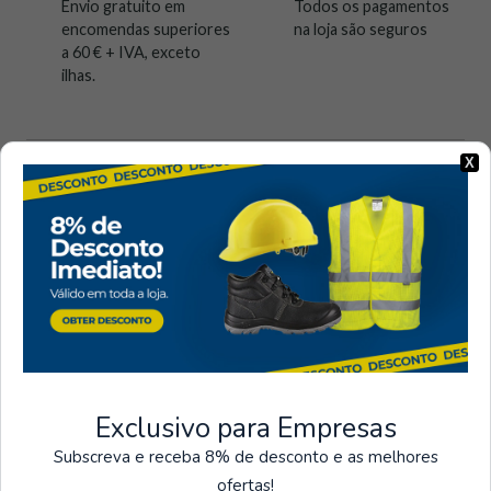
Envio gratuito em
Todos os pagamentos
encomendas superiores
na loja são seguros
a 60 € + IVA, exceto
ilhas.
X
Visto recentemente
Exclusivo para Empresas
Subscreva e receba 8% de desconto e as melhores
ofertas!