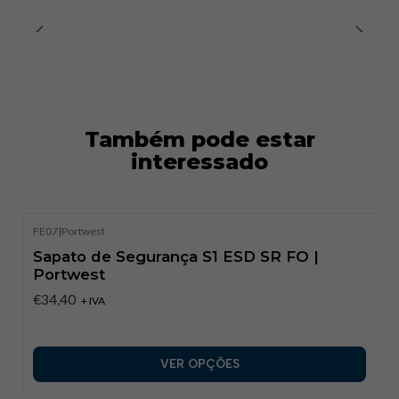
Áreas de Utilização:
Indústria Leve
Logística
Armazéns
Laboratórios
Também pode estar
Manutenção Geral
interessado
Referências Normativas:
EN ISO 20345:2022
FE07
|
Portwest
ASTM F2413:2018
Sapato de Segurança S1 ESD SR FO |
Portwest
IS 15298 (Parte 2): 2016
Categoria: S1 P
€34,40
+ IVA
VER OPÇÕES