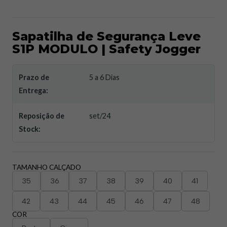
Sapatilha de Segurança Leve
S1P MODULO | Safety Jogger
Prazo de
5 a 6 Dias
Entrega:
Reposição de
set/24
Stock:
TAMANHO CALÇADO
35
36
37
38
39
40
41
42
43
44
45
46
47
48
COR