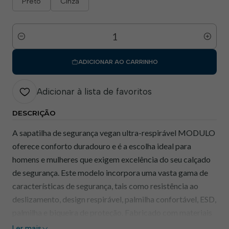
Preto
Cinza
Quantidade
ADICIONAR AO CARRINHO
Adicionar à lista de favoritos
DESCRIÇÃO
A sapatilha de segurança vegan ultra-respirável MODULO
oferece conforto duradouro e é a escolha ideal para
homens e mulheres que exigem excelência do seu calçado
de segurança. Este modelo incorpora uma vasta gama de
características de segurança, tais como resistência ao
deslizamento, design respirável, palmilha confortável, ESD,
palmilha e biqueira de proteção. Fabricado com materiais
veganos, o MODULO garante proteção e conforto sem
Ler mais