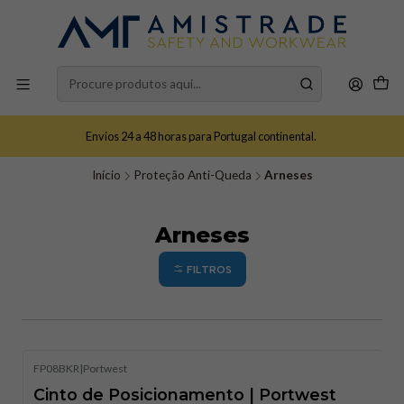
Envios 24 a 48 horas para Portugal continental.
Início
Proteção Anti-Queda
Arneses
Arneses
FILTROS
FP08BKR
|
Portwest
Cinto de Posicionamento | Portwest