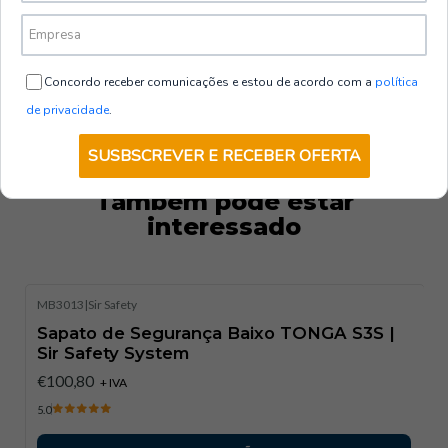
Concordo receber comunicações e estou de acordo com a
política
de privacidade
.
SUSBSCREVER E RECEBER OFERTA
Também pode estar
interessado
MB3013
|
Sir Safety
Sapato de Segurança Baixo TONGA S3S |
Sir Safety System​
€100,80
+ IVA
5.0