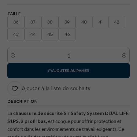
TAILLE
36
37
38
39
40
41
42
43
44
45
46
Quantité
AJOUTER AU PANIER
Ajouter à la liste de souhaits
DESCRIPTION
La
chaussure de sécurité Sir Safety System DUAL LIFE
S1PS, à profil bas,
est conçue pour offrir protection et
confort dans les environnements de travail exigeants. Ce
modèle allie des matériaux de haute qualité à une