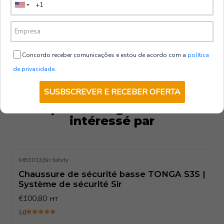
Normes de sécurité
: EN ISO 20345:2011 S1PS SRC.
Tailles disponibles
: 35 à 47.
Concordo receber comunicações e estou de acordo com a
política
de privacidade
.
SUSBSCREVER E RECEBER OFERTA
Vous pourriez également être
intéressé par
MB3013
|
Sir Safety
Chaussure de sécurité basse TONGA S3S |
Système de sécurité Sir
€100,80
HT
5.0