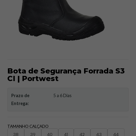
Bota de Segurança Forrada S3
CI | Portwest
Prazo de
5 a 6 Dias
Entrega:
TAMANHO CALÇADO
38
39
40
41
42
43
44