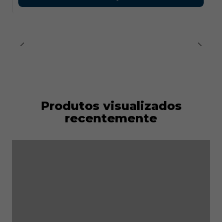
EN ISO 20345:2011 S3 SRC
Certificado CE
Produtos visualizados
recentemente