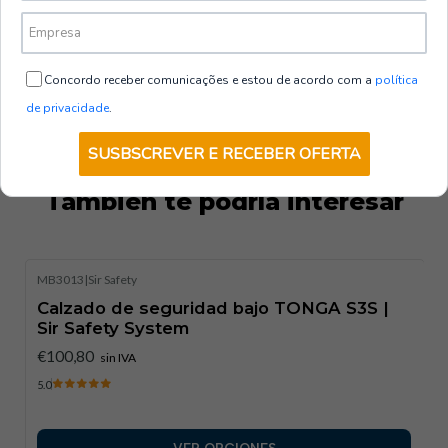
Tallas disponibles
: 35 a 47.
Concordo receber comunicações e estou de acordo com a
política
de privacidade
.
SUSBSCREVER E RECEBER OFERTA
También te podría interesar
MB3013
|
Sir Safety
Calzado de seguridad bajo TONGA S3S |
Sir Safety System
€100,80
sin IVA
5.0