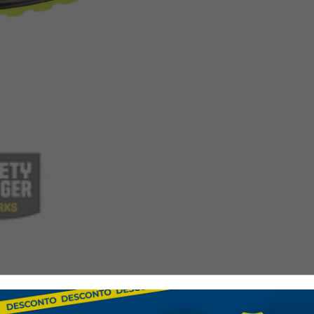
Beneficios:
Comodidad durader
cómoda proporciona co
Protección completa
perforaciones garantiza
Sostenibilidad:
Fabric
Diseño transpirable:
Versatilidad:
adecuado
de industrias.
Áreas de uso:
Industria ligera
Logística
Almacenes
Laboratorios