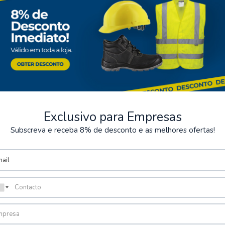
Mantenimiento genera
Referencias normativas:
EN ISO 20345:2022
ASTM F2413:2018
IS 15298 (Parte 2): 20
Categoría: S1 P
Exclusivo para Empresas
Subscreva e receba 8% de desconto e as melhores ofertas!
seguros
Almacenamiento
os de varios métodos de pago
Posibilidad de recoger el pe