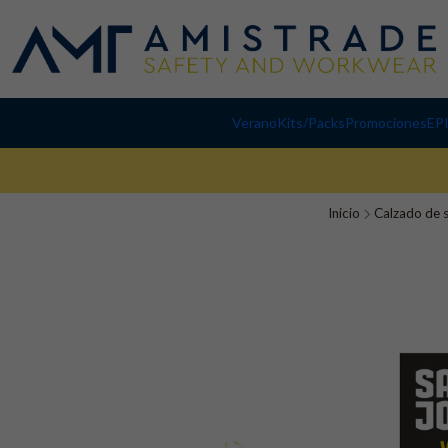
Verano
Kits/Packs
Promociones
EP
Inicio
Calzado de 