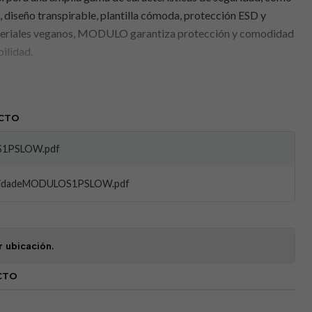
, diseño transpirable, plantilla cómoda, protección ESD y
teriales veganos, MODULO garantiza protección y comodidad
ilidad.
es:
bono:
ofrece protección contra impactos liviana pero robusta.
CTO
de tejido resistente a los pinchazos:
protege los pies contra
S1PSLOW.pdf
ciona una excelente transpirabilidad, manteniendo los pies
midadeMODULOS1PSLOW.pdf
J:
garantiza una comodidad superior durante un uso
crofibra:
material vegano duradero y flexible.
r ubicación.
amiento:
La suela antideslizante evita resbalones y tropiezos.
ostática):
adecuado para entornos donde se requiere control
CTO
:
Reduce el riesgo de descargas eléctricas.