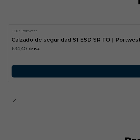
FE07
|
Portwest
Calzado de seguridad S1 ESD SR FO | Portwes
€34,40
sin IVA