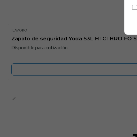
|
LAVORO
Zapato de seguridad Yoda S3L HI CI HRO FO SR
Disponible para cotización