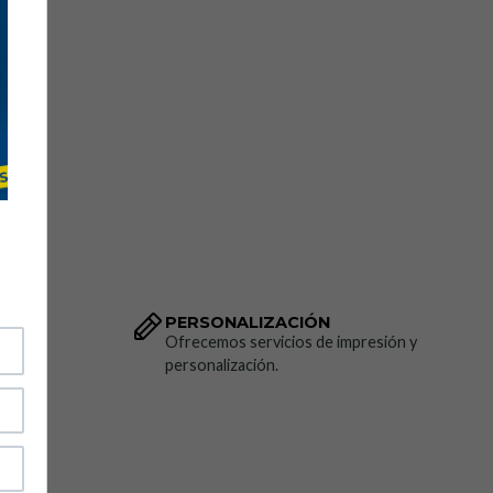
l
16
PERSONALIZACIÓN
dido.
Ofrecemos servicios de impresión y
personalización.