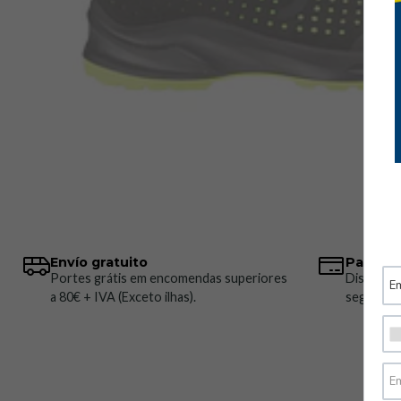
Envío gratuito
Pagos 
Portes grátis em encomendas superiores
Disponem
a 80€ + IVA (Exceto ilhas).
seguros.