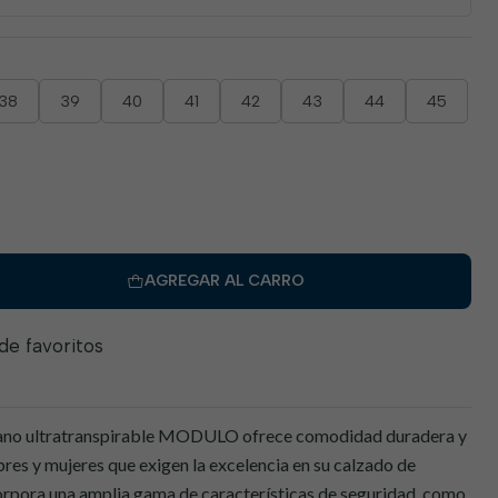
38
39
40
41
42
43
44
45
AGREGAR AL CARRO
 de favoritos
gano ultratranspirable MODULO ofrece comodidad duradera y
bres y mujeres que exigen la excelencia en su calzado de
orpora una amplia gama de características de seguridad, como