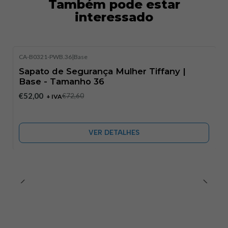
Também pode estar
interessado
CA-B0321-PWB.36
|
Base
-28%
DESCONTO
Sapato de Segurança Mulher Tiffany |
Esgotado
Base - Tamanho 36
€52,00
€72,60
+ IVA
VER DETALHES