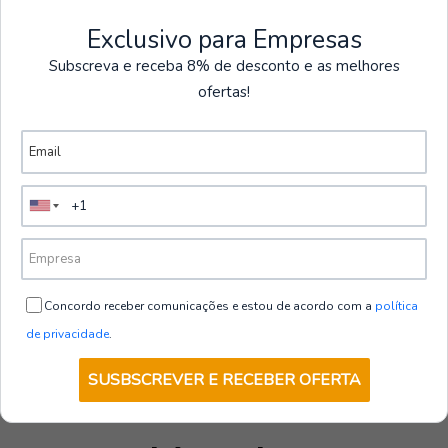
Promoções
Biqueira:
SlimCap, uma biqueira leve e fina que
Exclusivo para Empresas
mantém a segurança sem adicionar peso
Ver mais produtos
Subscreva e receba 8% de desconto e as melhores
desnecessário.
ofertas!
Sola:
Anti-fadiga AirTech + TPU-Skin,
|
proporcionando excelente amortecimento e
-22%
DESCONTO
Casaco Segurança para Inverno DX4
durabilidade.
€70,00
€90,00
+ IVA
5.0
VER OPÇÕES
Concordo receber comunicações e estou de acordo com a
política
de privacidade
.
SUSBSCREVER E RECEBER OFERTA