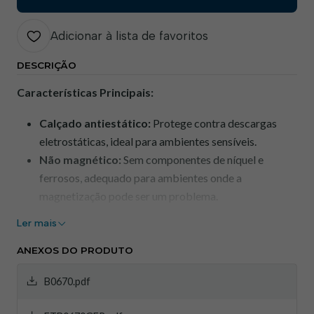
Adicionar à lista de favoritos
DESCRIÇÃO
Características Principais:
Calçado antiestático:
Protege contra descargas
eletrostáticas, ideal para ambientes sensíveis.
Não magnético:
Sem componentes de níquel e
ferrosos, adequado para ambientes onde a
magnetização pode ser um problema.
Biqueira resistente a 200 Joules:
Proporciona
Ler mais
proteção robusta contra impactos e compressões.
Sola resistente a perfurações:
Garante segurança
ANEXOS DO PRODUTO
contra objetos pontiagudos no solo.
B0670.pdf
Absorção de choque na região do calcanhar:
Reduz a fadiga e aumenta o conforto durante longos