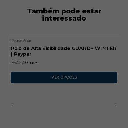
Cores Disponíveis:
Amarelo Fluorescente/Azul
Marinho, Laranja Fluorescente/Azul Marinho
Made In
Também pode estar
Paradis+4
chicobonitoshop.com+4Euro
interessado
Hatria+4bestsafety.it+5Monvetpro.fr+5chicobonito
shop.com+5
|
Payper Wear
Polo de Alta Visibilidade GUARD+ WINTER
| Payper​
€15,10
de
+ IVA
VER OPÇÕES