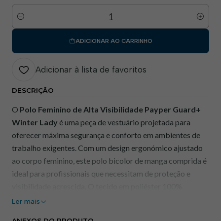
Quantidade
ADICIONAR AO CARRINHO
Adicionar à lista de favoritos
DESCRIÇÃO
O
Polo Feminino de Alta Visibilidade Payper Guard+
Winter Lady
é uma peça de vestuário projetada para
oferecer máxima segurança e conforto em ambientes de
trabalho exigentes. Com um design ergonómico ajustado
ao corpo feminino, este polo bicolor de manga comprida é
ideal para profissionais que necessitam de proteção e
visibilidade acrescida. O tecido em poliéster 100%
proporciona resistência e durabilidade, enquanto o
Ler mais
acabamento Dry-Tech garante excelente respirabilidade.
ANEXOS DO PRODUTO