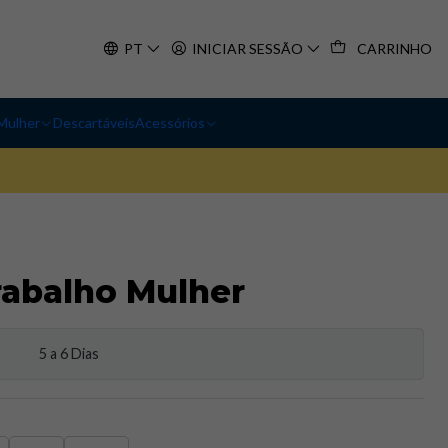
PT
INICIAR SESSÃO
CARRINHO
Mulher
Descartáveis
Acessórios
rabalho Mulher
5 a 6 Dias