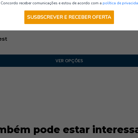
Vestuário de Laboral
Concordo receber comunicações e estou de acordo com a
política de privacid
SUSBSCREVER E RECEBER OFERTA
est
VER OPÇÕES
mbém pode estar interess