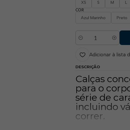
XS
S
M
L
COR
Azul Marinho
Preto
Quantidade
Adicionar à lista 
DESCRIÇÃO
Calças conc
para o cor
série de car
incluindo v
correr.