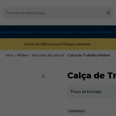
alçado de Segurança
Proteção Anti-Queda
Vestuário de Trabalho
Envios 24 a 48 horas para Portugal continental.
Início
Mulher
Vestuário de Laboral
Calça de Trabalho Mulher
Calça de T
Prazo de Entrega:
TAMANHO