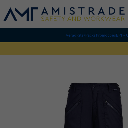
Verão
Kits/Packs
Promoções
EPI
C