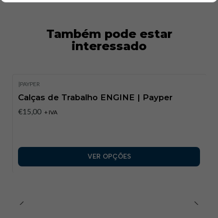
Acabamento:
Stonewash para um aspeto desgastado
e moderno
Costuras:
Tripla agulha nas zonas de maior desgaste
Também pode estar
Tamanhos Disponíveis:
S a XXL
interessado
|
PAYPER
Calças de Trabalho ENGINE | Payper​
€15,00
+ IVA
VER OPÇÕES