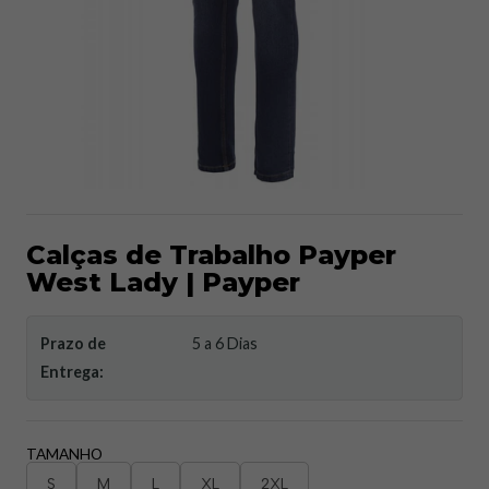
Calças de Trabalho Payper
West Lady | Payper
Prazo de
5 a 6 Dias
Entrega:
TAMANHO
S
M
L
XL
2XL