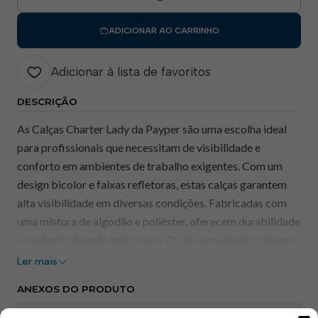
Quantidade
ADICIONAR AO CARRINHO
Adicionar à lista de favoritos
DESCRIÇÃO
As Calças Charter Lady da Payper são uma escolha ideal
para profissionais que necessitam de visibilidade e
conforto em ambientes de trabalho exigentes. Com um
design bicolor e faixas refletoras, estas calças garantem
alta visibilidade em diversas condições. Fabricadas com
uma mistura de algodão e poliéster, oferecem durabilidade
e conforto durante todo o ano. O cós com elástico lateral e
presilhas proporciona um ajuste seguro, enquanto os
Ler mais
múltiplos bolsos oferecem praticidade para o
ANEXOS DO PRODUTO
armazenamento de ferramentas e objetos
pessoais.
SPWORK+1Payper Wear+1
Payper