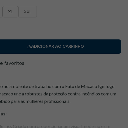
XL
XXL
ADICIONAR AO CARRINHO
de favoritos
tilo no ambiente de trabalho com o Fato de Macaco Ignífugo
 macaco une a robustez da proteção contra incêndios com um
bido para as mulheres profissionais.
as:
derno:
Criado para proporcionar um visual moderno e um