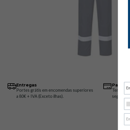
Entregas
Pagame
Portes grátis em encomendas superiores
Temos vá
a 80€ + IVA (Exceto ilhas).
seguros