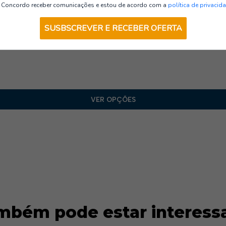
Vestuário de Laboral
Concordo receber comunicações e estou de acordo com a
política de privacid
SUSBSCREVER E RECEBER OFERTA
VER OPÇÕES
mbém pode estar interess