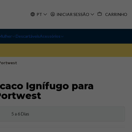
PT
INICIAR SESSÃO
CARRINHO
Mulher
Descartáveis
Acessórios
 Portwest
caco Ignífugo para
Portwest
5 a 6 Dias