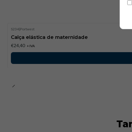
S234
|
Portwest
Calça elástica de maternidade
€24,40
+ IVA
Ta