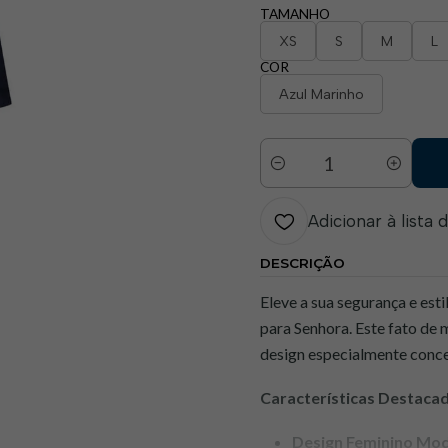
TAMANHO
XS
S
M
L
COR
Azul Marinho
Quantidade
Adicionar à lista 
DESCRIÇÃO
Eleve a sua segurança e es
para Senhora. Este fato de
design especialmente conce
Características Destacad
Design Feminino Mo