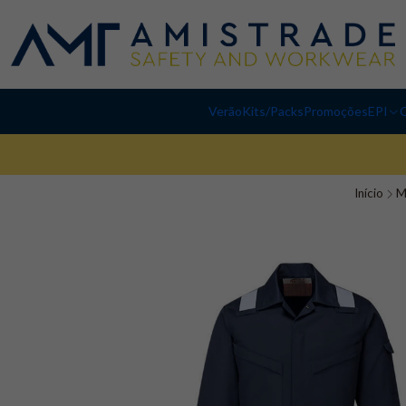
Verão
Kits/Packs
Promoções
EPI
C
Início
M