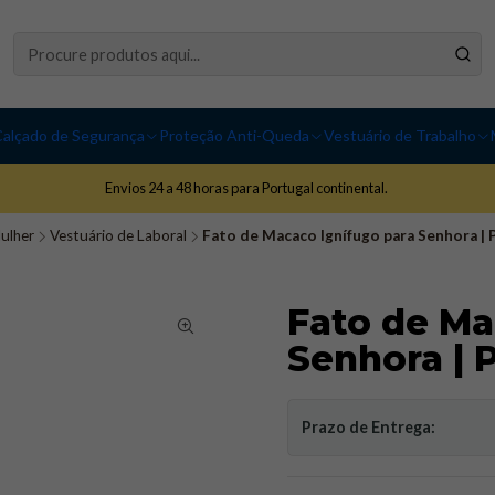
alçado de Segurança
Proteção Anti-Queda
Vestuário de Trabalho
Envios 24 a 48 horas para Portugal continental.
ulher
Vestuário de Laboral
Fato de Macaco Ignífugo para Senhora |
Fato de Ma
Senhora | 
Prazo de Entrega: