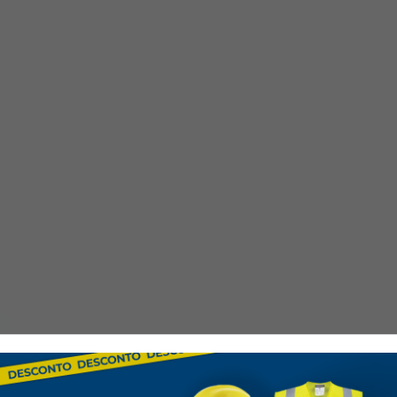
Indústria Química e 
risco de incêndio.
Indústria de Energia:
instalações de energia.
Indústria Metalúrgic
metalúrgicos.
Normativas Rigorosas C
normas EN ISO 11612:2015 
situações de incêndio.