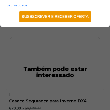
€82,00
+ IVA
de privacidade
.
VER OPÇÕES
SUSBSCREVER E RECEBER OFERTA
Também pode estar
interessado
|
-22%
DESCONTO
Casaco Segurança para Inverno DX4
€70,00
€90,00
+ IVA