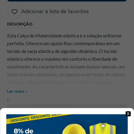
Adicionar à lista de favoritos
DESCRIÇÃO
Esta Calça de Maternidade elástica é a solução uniforme
perfeita. Oferece um ajuste fino contemporâneo em um
tecido de sarja elástica de algodão dinâmico. O tecido
elástico oferece o máximo em conforto e liberdade de
movimento. As características incluem bolsos laterais, um
bolso traseiro abotoado, um gancho e um fecho de cintura
de barra. Altamente durável, com costuras duplas em
todos os pontos e travamento em todos os pontos de
Ler mais
tensão.
|
Características:
Mostrar stock das localizações
X
Portwest Stretch contém uma mistura de rica em
PARTILHAR ESTE PRODUTO
algodão e elastano para um superior conforto e liberdade