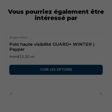
durabilité.
Vous pourriez également être
Tailles disponibles :
S à XL
intéressé par
Couleurs disponibles :
Jaune fluorescent/Bleu
marine, Orange fluorescent/Bleu marine.
Fabriqué à
Paradis+4
chicobonitoshop.com+4Euro
|
Payper Wear
Hatria+4bestsafety.it+5Monvetpro.fr+5chicobonito
Polo haute visibilité GUARD+ WINTER |
shop.com+5
Payper
€15,10
depuis
HT
VOIR LES OPTIONS