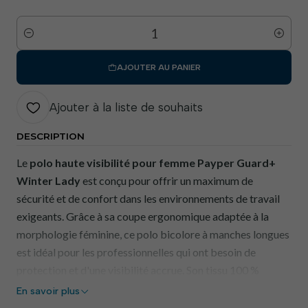
Quantité
AJOUTER AU PANIER
Ajouter à la liste de souhaits
DESCRIPTION
Le
polo haute visibilité pour femme Payper Guard+
Winter Lady
est conçu pour offrir un maximum de
sécurité et de confort dans les environnements de travail
exigeants. Grâce à sa coupe ergonomique adaptée à la
morphologie féminine, ce polo bicolore à manches longues
est idéal pour les professionnelles qui ont besoin de
protection et d'une visibilité accrue. Son tissu 100 %
polyester lui confère résistance et durabilité, tandis que sa
En savoir plus
finition Dry-Tech assure une excellente respirabilité.