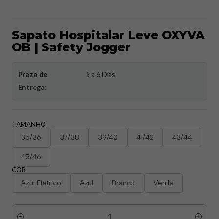
Sapato Hospitalar Leve OXYVA
OB | Safety Jogger
Prazo de
5 a 6 Dias
Entrega:
TAMANHO
35/36
37/38
39/40
41/42
43/44
45/46
COR
Azul Eletrico
Azul
Branco
Verde