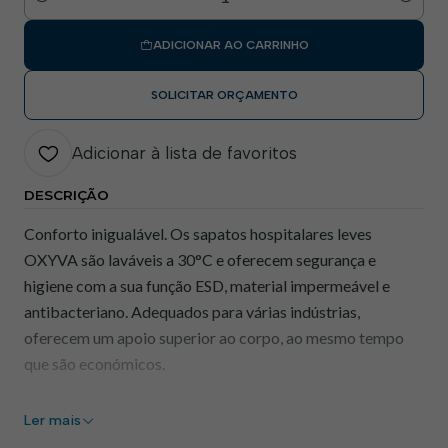
Quantidade
ADICIONAR AO CARRINHO
SOLICITAR ORÇAMENTO
Adicionar à lista de favoritos
DESCRIÇÃO
Conforto inigualável. Os sapatos hospitalares leves
OXYVA são laváveis a 30°C e oferecem segurança e
higiene com a sua função ESD, material impermeável e
antibacteriano. Adequados para várias indústrias,
oferecem um apoio superior ao corpo, ao mesmo tempo
que são económicos.
Características Principais
Ler mais