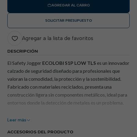
AGREGAR AL CARRO
SOLICITAR PRESUPUESTO
Agregar a la lista de favoritos
DESCRIPCIÓN
El Safety Jogger
ECOLOBI S1P LOW TLS
es un innovador
calzado de seguridad diseñado para profesionales que
valoran la comodidad, la protección y la sostenibilidad.
Fabricado con materiales reciclados, presenta una
construcción ligera sin componentes metálicos, ideal para
entornos donde la detección de metales es un problema.
Este modelo destaca por su sistema de cierre
TLS (Twist
Leer más
Lock System)
, que permite un ajuste rápido y preciso,
incluso con guantes. La puntera de composite y la plantilla
ACCESORIOS DEL PRODUCTO