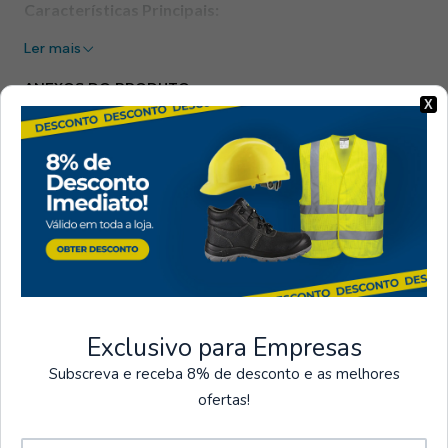
Características Principais:
Ler mais
Biqueira em Nanocarbono:
Oferece uma proteção
leve e robusta contra impactos, sem adicionar peso
ANEXOS DO PRODUTO
extra ao calçado.
X
Palmilha de Proteção em Kevlar:
Proporciona
FichaTécnicaLIGERO2S1P.pdf
segurança não metálica, protegendo contra
DeclaraçãodeConformidadeLIGERO2S1P.pdf
perfurações e mantendo o calçado leve.
Sola Antiderrapante (SRC):
Garante aderência
|
superior em diversas superfícies, prevenindo
escorregões e tropeções.
Mostrar stock das localizações
Gáspea Respirável:
Feita de têxtil, assegura
excelente ventilação, mantendo os pés frescos
PARTILHAR ESTE PRODUTO
durante todo o dia.
Exclusivo para Empresas
Palmilha Amovível SJ Foam:
Confortável e fácil de
Subscreva e receba 8% de desconto e as melhores
remover, permite a personalização e a higienização do
ofertas!
calçado.
Entregas
Pagamentos
Biqueira Larga:
Proporciona maior conforto para os