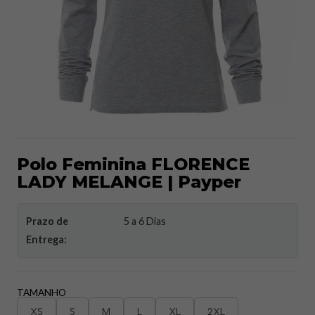
Polo Feminina FLORENCE
LADY MELANGE | Payper
Prazo de
5 a 6 Dias
Entrega:
TAMANHO
XS
S
M
L
XL
2XL