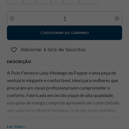
Quantidade
ADICIONAR AO CARRINHO
Adicionar à lista de favoritos
DESCRIÇÃO
A Polo Florence Lady Melange da Payper é uma peça de
vestuário elegante e confortável, ideal para mulheres que
procuram um visual profissional sem comprometer o
conforto. Fabricada em tecido piqué de alta qualidade,
esta polo de manga comprida apresenta um corte cintado
que valoriza a silhueta feminina. O design inclui detalhes
refinados, como gola e punhos em malha canelada, carcela
com quatro botões de efeito madrepérola e costuras
Ler mais