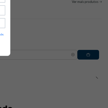
Ver mais produtos
ade
.