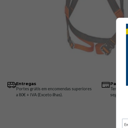
Entregas
Pagame
Portes grátis em encomendas superiores
Temos vá
a 80€ + IVA (Exceto ilhas).
seguros