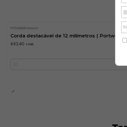
FP36SIR
|
Portwest
Corda destacável de 12 milímetros | Portwest
€43,40
+ IVA
Quantidade