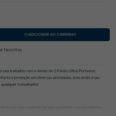
ADICIONAR AO CARRINHO
de favoritos
no seu trabalho com o Arnês de 1 Ponto Ultra Portwest.
forto e proteção em diversas atividades, este arnês é um
 qualquer trabalhador.
abricado com materiais de alta qualidade, o arnês oferece
e todo o dia de trabalho, evitando desconforto e fadiga.