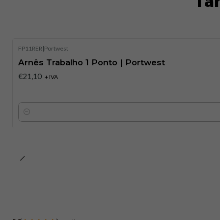
Ta
FP11RER
|
Portwest
Arnês Trabalho 1 Ponto | Portwest
€21,10
+ IVA
Quantidade