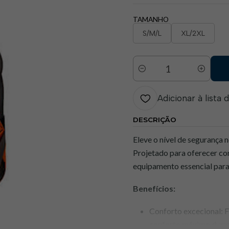
TAMANHO
S/M/L
XL/2XL
Quantidade
Adicionar à lista 
DESCRIÇÃO
Eleve o nível de segurança 
Projetado para oferecer con
equipamento essencial para
Benefícios:
Conforto excecional: F
conforto máximo durant