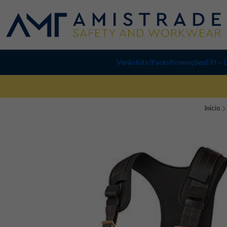
Verão
Kits/Packs
Promoções
EPI
C
Início