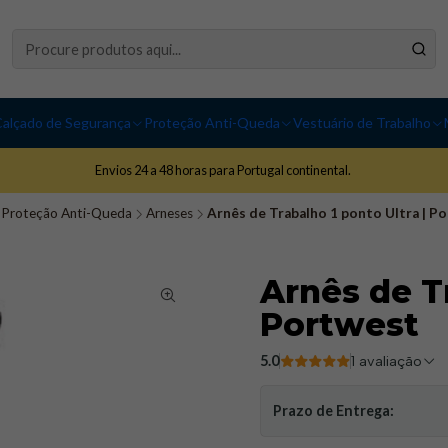
alçado de Segurança
Proteção Anti-Queda
Vestuário de Trabalho
Envios 24 a 48 horas para Portugal continental.
Proteção Anti-Queda
Arneses
Arnês de Trabalho 1 ponto Ultra | P
Arnês de Tr
Portwest
5.0
1 avaliação
Prazo de Entrega: