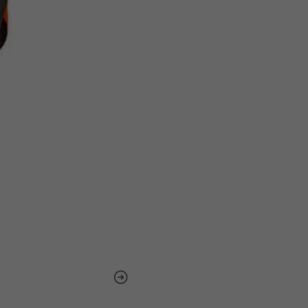
Adquira o Arnês de 1 Ponto Ul
entrega rápida em 2-3 dias út
dúvidas e preocupações.
Invista na sua segurança e co
da tranquilidade e proteção n