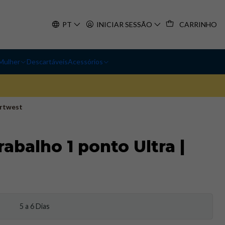
PT
INICIAR SESSÃO
CARRINHO
Mulher
Descartáveis
Acessórios
ortwest
abalho 1 ponto Ultra |
5 a 6 Dias