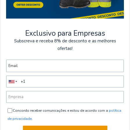
Seguros
Portes grátis em
Temos vários métodos
encomendas superiores
de pagamento seguros
a 60€ + IVA (Exceto
ilhas).
Exclusivo para Empresas
Subscreva e receba 8% de desconto e as melhores
ofertas!
Inverno
Ver mais produtos
|
4WEAR
Fato de Chuva Poliuretano | 4WEAR
€27,40
+ IVA
4.3
Concordo receber comunicações e estou de acordo com a
política
de privacidade
.
VER OPÇÕES