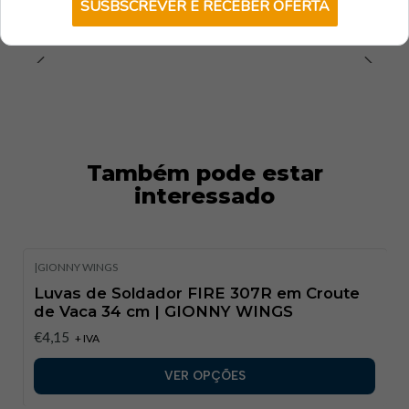
SUSBSCREVER E RECEBER OFERTA
Também pode estar
interessado
|
GIONNY WINGS
Luvas de Soldador FIRE 307R em Croute
de Vaca 34 cm | GIONNY WINGS
€4,15
+ IVA
VER OPÇÕES