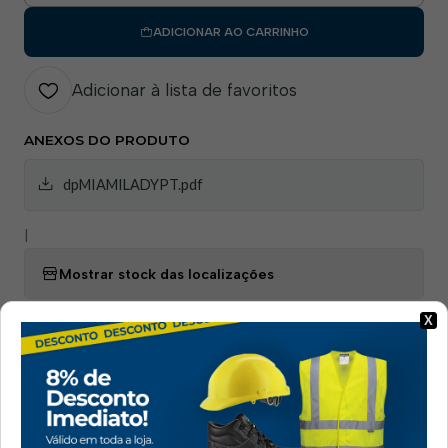
ADICIONAR AO CARRINHO
Adicionar à lista de favoritos
ANEXOS DO PRODUTO
dpMIAMILADYPT.pdf
|
Mostrar stock das localizações
PARTILHAR ESTE PRODUTO
X
Entregas
Pagamentos