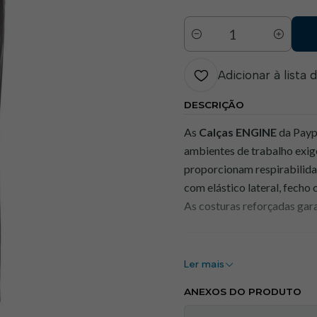
Quantidade
Adicionar à lista 
DESCRIÇÃO
As
Calças ENGINE
da Payp
ambientes de trabalho exig
proporcionam respirabilidad
com elástico lateral, fecho 
As costuras reforçadas gara
Benefícios:
Ler mais
Conforto térmico
: T
ANEXOS DO PRODUTO
durante todo o dia.