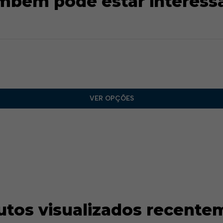
mbém pode estar interess
VER OPÇÕES
utos visualizados recente