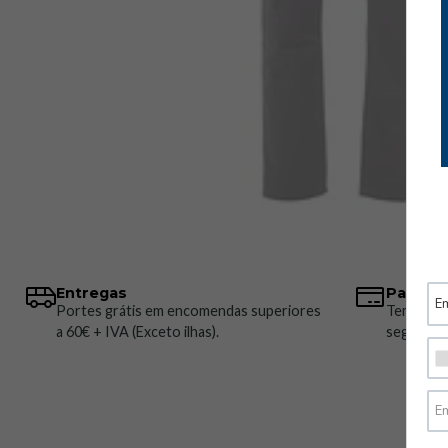
Entregas
Pagame
Portes grátis em encomendas superiores
Temos vá
a 60€ + IVA (Exceto ilhas).
seguros