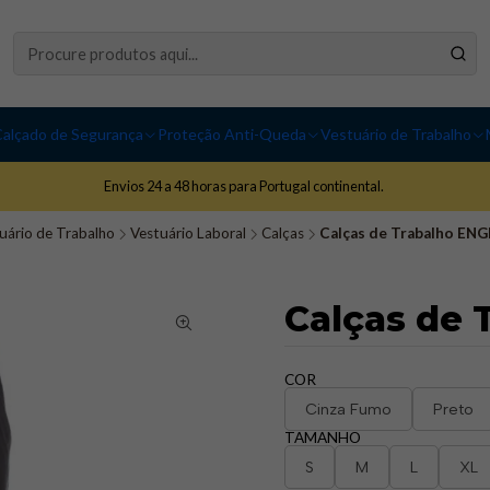
alçado de Segurança
Proteção Anti-Queda
Vestuário de Trabalho
Envios 24 a 48 horas para Portugal continental.
uário de Trabalho
Vestuário Laboral
Calças
Calças de Trabalho ENGI
Calças de 
COR
Cinza Fumo
Preto
TAMANHO
S
M
L
XL