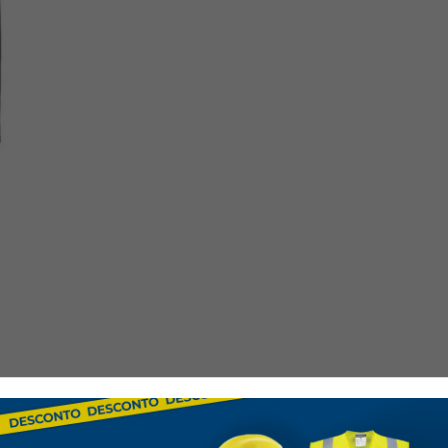
Normas e Ce
Categoria I de EPI
– P
CE
– Conformidade Eur
Característ
Material
: 100% algod
Cintura
: Com elástico 
Fecho
: Com botão e zí
Bolsos
: Dois bolsos f
para ferramentas.
Costuras
: Reforçadas 
Cores disponíveis
: A
Tamanhos disponíve