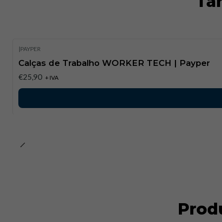
Ta
|
PAYPER
Calças de Trabalho WORKER TECH | Payper​
€25,90
+ IVA
Prod