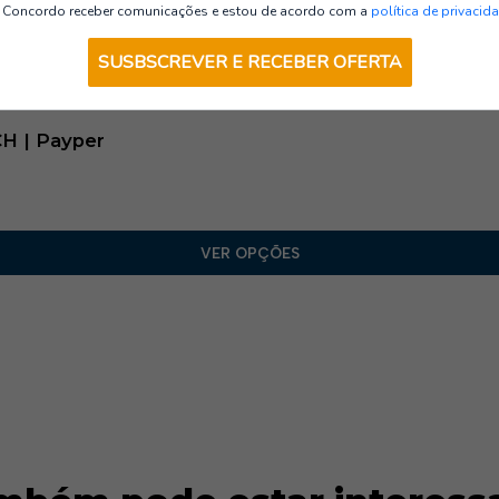
Calças
Concordo receber comunicações e estou de acordo com a
política de privacid
SUSBSCREVER E RECEBER OFERTA
H | Payper
VER OPÇÕES