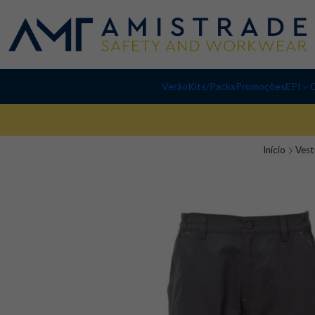
Verão
Kits/Packs
Promoções
EPI
C
Início
Vest