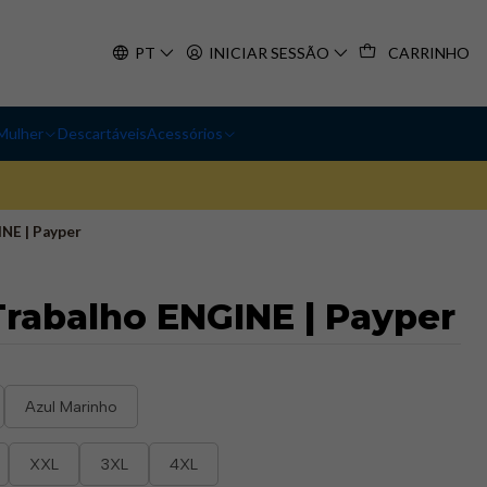
PT
INICIAR SESSÃO
CARRINHO
Mulher
Descartáveis
Acessórios
NE | Payper​
Trabalho ENGINE | Payper​
Azul Marinho
XXL
3XL
4XL