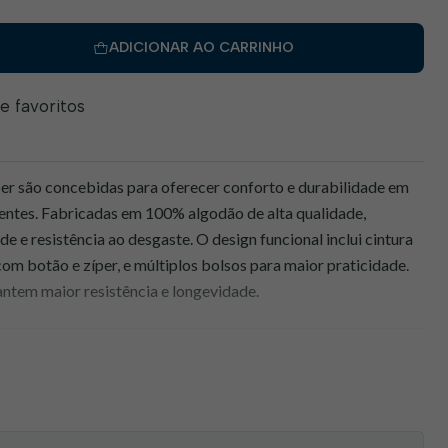
ADICIONAR AO CARRINHO
de favoritos
er são concebidas para oferecer conforto e durabilidade em
entes. Fabricadas em 100% algodão de alta qualidade,
e e resistência ao desgaste. O design funcional inclui cintura
com botão e zíper, e múltiplos bolsos para maior praticidade.
ntem maior resistência e longevidade.​
ecido 100% algodão que permite a respirabilidade e conforto