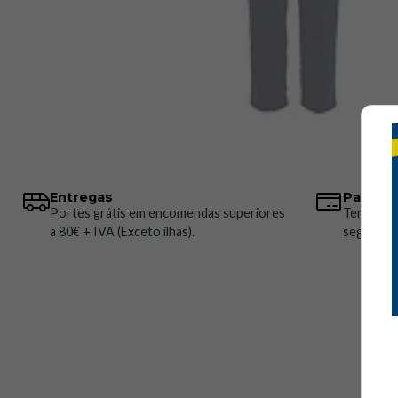
Entregas
Pagame
Portes grátis em encomendas superiores
Temos vá
a 80€ + IVA (Exceto ilhas).
seguros