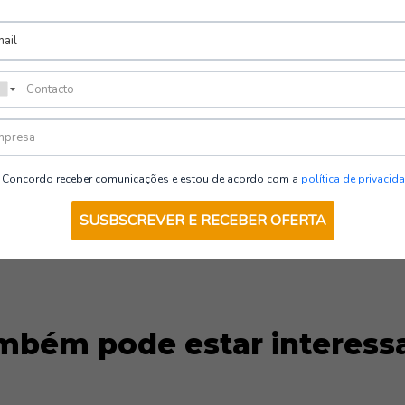
•
Costuras:
Dupla costura 
•
Bolsos:
H | Payper
– 2 bolsos frontais tipo fra
– 2 bolsos laterais tipo fole
– 2 bolsos traseiros com pal
•
Manutenção:
Lavagem m
VER OPÇÕES
lixívia nem secadora.
•
Género:
Unissexo.
Concordo receber comunicações e estou de acordo com a
política de privacid
SUSBSCREVER E RECEBER OFERTA
mbém pode estar interess