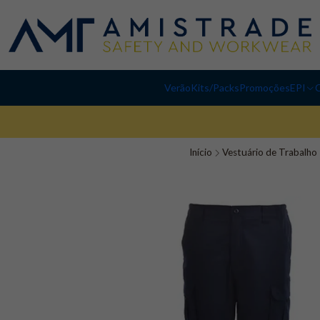
Verão
Kits/Packs
Promoções
EPI
C
Início
Vestuário de Trabalho