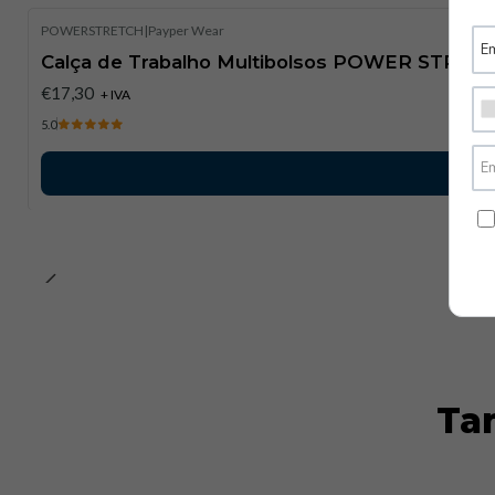
POWERSTRETCH
|
Payper Wear
Calça de Trabalho Multibolsos POWER STRETC
€17,30
+ IVA
5.0
Ta