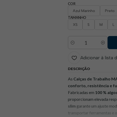
COR
Azul Marinho
Preto
TAMANHO
XS
S
M
L
Quantidade
Adicionar à lista 
DESCRIÇÃO
As
Calças de Trabalho M
conforto, resistência e f
Fabricadas em
100 % alg
proporcionam elevada respi
slim
garante um ajuste mod
transportar ferramentas e o