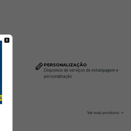
cnicos
is
m ambientes industriais padrão
X
icas Técnicas:
PERSONALIZAÇÃO
to da
Dispomos de serviços de estampagem e
vel — vestuário de trabalho standard.
personalização
.
amente
240 g/m²
.
Ver mais produtos
m
zip e botão
.
com presilhas reforçadas anti-rasgo.