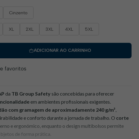
Cinzento
XL
2XL
3XL
4XL
5XL
ADICIONAR AO CARRINHO
de favoritos
AP
da
TB Group Safety
são concebidas para oferecer
uncionalidade
em ambientes profissionais exigentes.
odão com gramagem de aproximadamente 240 g/m²
,
rabilidade e conforto durante a jornada de trabalho. O
corte
erno e ergonómico, enquanto o design multibolsos permite
bjetos de forma prática.