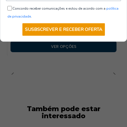
Concordo receber comunicações e estou de acordo com a
política
260800-806-3XL
|
Gary's
de privacidade
.
CAMISA HOMEM MATTIA SLIM FIT
GANGA LAVADO
SUSBSCREVER E RECEBER OFERTA
€38,00
de
+ IVA
VER OPÇÕES
Também pode estar
interessado