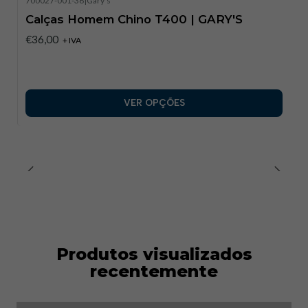
700027-001-36
|
Gary's
Calças Homem Chino T400 | GARY'S
€36,00
+ IVA
VER OPÇÕES
Produtos visualizados
recentemente