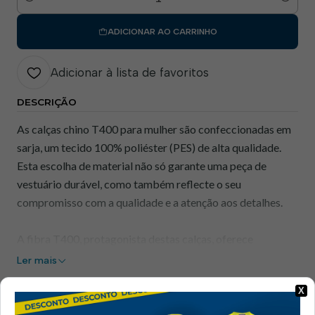
Quantidade
ADICIONAR AO CARRINHO
Adicionar à lista de favoritos
DESCRIÇÃO
As calças chino T400 para mulher são confeccionadas em
sarja, um tecido 100% poliéster (PES) de alta qualidade.
Esta escolha de material não só garante uma peça de
vestuário durável, como também reflecte o seu
compromisso com a qualidade e a atenção aos detalhes.
A fibra T400, protagonista destas calças, oferece
propriedades de resistência aos vincos. Isto significa que o
Ler mais
seu vestuário estará impecável durante todo o dia de
|
X
trabalho, permitindo-lhe concentrar-se no que é mais
Mostrar stock das localizações
importante.