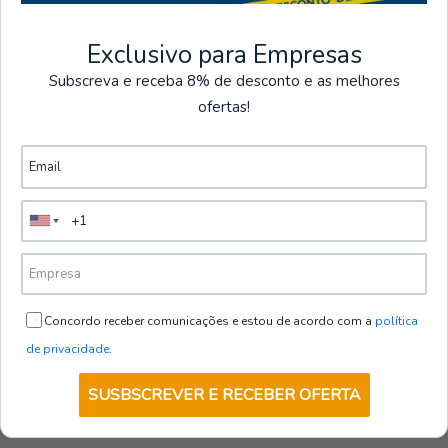
Exclusivo para Empresas
Camisas
Subscreva e receba 8% de desconto e as melhores
ofertas!
Ver mais produtos
260800-806-3XL
|
Gary's
CAMISA HOMEM MATTIA SLIM FIT
GANGA LAVADO
€38,00
de
+ IVA
VER OPÇÕES
Concordo receber comunicações e estou de acordo com a
política
de privacidade
.
SUSBSCREVER E RECEBER OFERTA