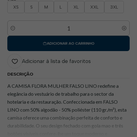
XS
S
M
L
XL
XXL
3XL
Quantidade
ADICIONAR AO CARRINHO
Adicionar à lista de favoritos
DESCRIÇÃO
A CAMISA FLORA MULHER FALSO LINO redefine a
elegância do vestuário de trabalho para o sector da
hotelaria e da restauração. Confeccionada em FALSO
LINO com 50% algodão - 50% poliéster (110 gr./m²), esta
camisa oferece uma combinação perfeita de conforto e
durabilidade. O seu design fechado com gola mao e três
botões visíveis confere-lhe um toque moderno e