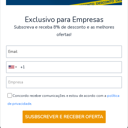
Exclusivo para Empresas
Subscreva e receba 8% de desconto e as melhores
Camisas
ofertas!
Ver mais produtos
260800-806-3XL
|
Gary's
CAMISA HOMEM MATTIA SLIM FIT
GANGA LAVADO
€38,00
de
+ IVA
VER OPÇÕES
Concordo receber comunicações e estou de acordo com a
política
de privacidade
.
SUSBSCREVER E RECEBER OFERTA