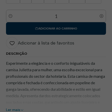
Quantidade
ADICIONAR AO CARRINHO
Adicionar à lista de favoritos
DESCRIÇÃO
Experimente a elegância e o conforto inigualáveis da
camisa Julietta para mulher, uma escolha excecional para
profissionais do sector da hotelaria. Esta camisa de manga
comprida e fechada é confeccionada em popeline de
ganga lavada, oferecendo durabilidade e estilo em igual
medida. Apresenta dardos estrategicamente colocados
nos lados e nas costas, garantindo um ajuste lisonjeiro e
confortável.
Ler mais