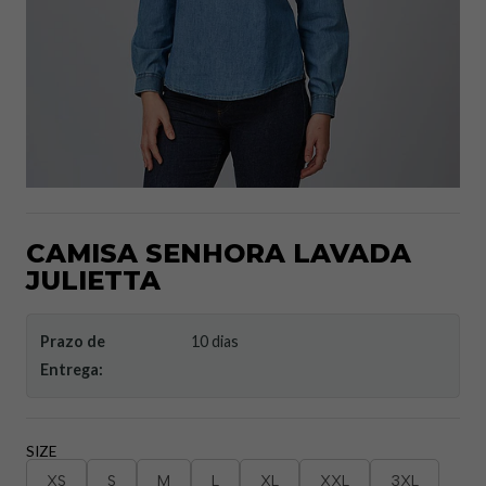
CAMISA SENHORA LAVADA
JULIETTA
Prazo de
10 dias
Entrega:
SIZE
XS
S
M
L
XL
XXL
3XL