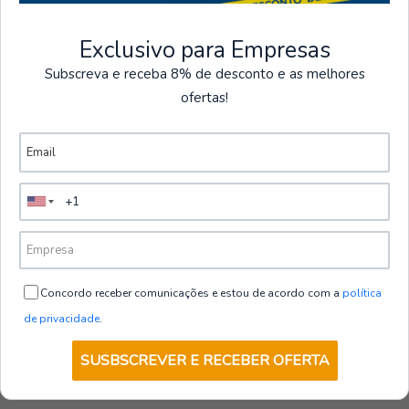
Exclusivo para Empresas
Camisas
Subscreva e receba 8% de desconto e as melhores
ofertas!
Ver mais produtos
260800-806-3XL
|
Gary's
CAMISA HOMEM MATTIA SLIM FIT
GANGA LAVADO
€38,00
de
+ IVA
VER OPÇÕES
Concordo receber comunicações e estou de acordo com a
política
de privacidade
.
SUSBSCREVER E RECEBER OFERTA