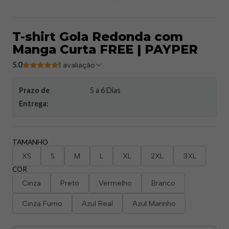
T-shirt Gola Redonda com
Manga Curta FREE | PAYPER
5.0
1 avaliação
Prazo de
5 a 6 Dias
Entrega:
TAMANHO
XS
S
M
L
XL
2XL
3XL
COR
Cinza
Preto
Vermelho
Branco
Cinza Fumo
Azul Real
Azul Marinho