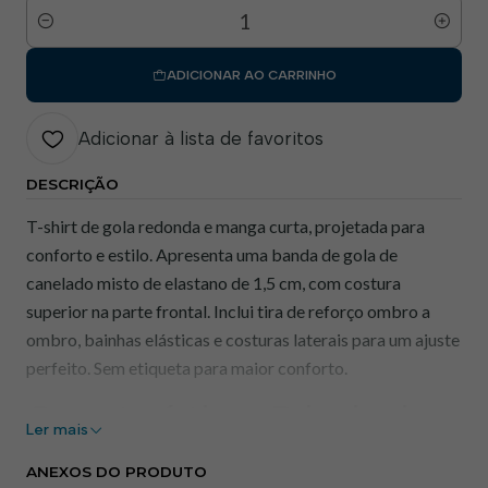
Quantidade
ADICIONAR AO CARRINHO
Adicionar à lista de favoritos
DESCRIÇÃO
T-shirt de gola redonda e manga curta, projetada para
conforto e estilo. Apresenta uma banda de gola de
canelado misto de elastano de 1,5 cm, com costura
superior na parte frontal. Inclui tira de reforço ombro a
ombro, bainhas elásticas e costuras laterais para um ajuste
perfeito. Sem etiqueta para maior conforto.
Características Principais
Ler mais
Banda de Gola
: Canelado misto elastano,
ANEXOS DO PRODUTO