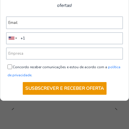
ofertas!
Vestuário Laboral
Ver mais produtos
ROME
|
Payper Wear
Polo ROME | Payper
€7,65
+ IVA
5.0
Concordo receber comunicações e estou de acordo com a
política
de privacidade
.
VER OPÇÕES
SUSBSCREVER E RECEBER OFERTA