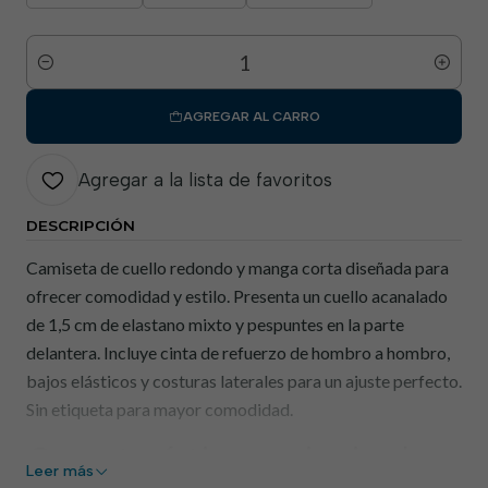
Cantidad
AGREGAR AL CARRO
Agregar a la lista de favoritos
DESCRIPCIÓN
Camiseta de cuello redondo y manga corta diseñada para
ofrecer comodidad y estilo. Presenta un cuello acanalado
de 1,5 cm de elastano mixto y pespuntes en la parte
delantera. Incluye cinta de refuerzo de hombro a hombro,
bajos elásticos y costuras laterales para un ajuste perfecto.
Sin etiqueta para mayor comodidad.
Características principales
Leer más