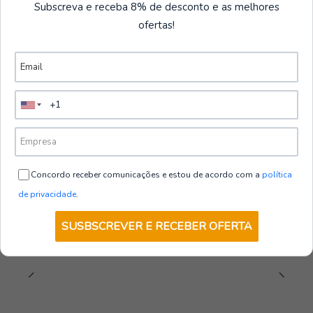
Subscreva e receba 8% de desconto e as melhores
ofertas!
Vêtements de travail
Voir plus de produits
ROME
|
Payper Wear
Polo Rome | Payer
€7,65
HT
5.0
Concordo receber comunicações e estou de acordo com a
política
de privacidade
.
VOIR LES OPTIONS
SUSBSCREVER E RECEBER OFERTA