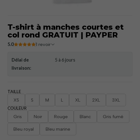
T-shirt à manches courtes et
col rond GRATUIT | PAYPER
5.0
1 revoir
Délai de
5 à 6 jours
livraison:
TAILLE
XS
S
M
L
XL
2XL
3XL
COULEUR
Gris
Noir
Rouge
Blanc
Gris fumé
Bleu royal
Bleu marine