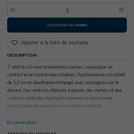
Quantité
AJOUTER AU PANIER
Ajouter à la liste de souhaits
DESCRIPTION
T-shirt à col rond et manches courtes, conçu pour un
confort et un style irréprochables. Il présente un col côtelé
de 1,5 cm en élasthanne mélangé, avec surpiqûres sur le
devant. Des renforts d'épaule à épaule, des ourlets et des
coutures latérales élastiqués assurent un ajustement
parfait. Sans étiquette pour un confort optimal.
Caractéristiques
En savoir plus
principales