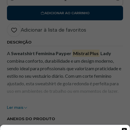
Quantidade
ADICIONAR AO CARRINHO
Adicionar à lista de favoritos
DESCRIÇÃO
A
Sweatshirt Feminina Payper
Mistral Plus
Lady
combina conforto, durabilidade e um design moderno,
sendo ideal para profissionais que valorizam praticidade e
estilo no seu vestuário diário. Com um corte feminino
ajustado, esta sweatshirt de gola redonda é perfeita para
uso em ambientes de trabalho ou em momentos de lazer.
Ler mais
Benefícios:
ANEXOS DO PRODUTO
Conforto Térmico:
Tecido em felpa cardada que