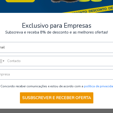
Exclusivo para Empresas
Subscreva e receba 8% de desconto e as melhores ofertas!
VER OPÇÕES
Concordo receber comunicações e estou de acordo com a
política de privacid
SUSBSCREVER E RECEBER OFERTA
mbém pode estar interess