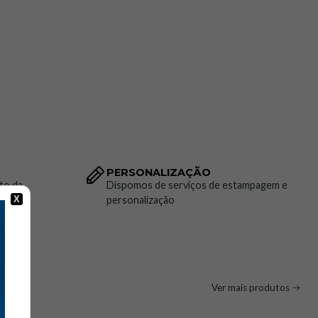
PERSONALIZAÇÃO
to da
Dispomos de serviços de estampagem e
personalização
X
Ver mais produtos