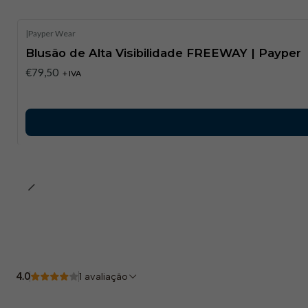
|
Payper Wear
Blusão de Alta Visibilidade FREEWAY | Payper​
€79,50
+ IVA
4.0
1 avaliação