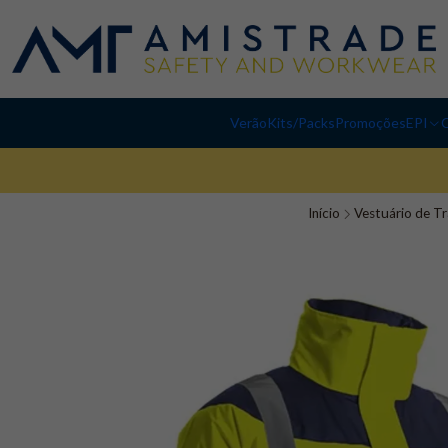
Verão
Kits/Packs
Promoções
EPI
C
Início
Vestuário de T