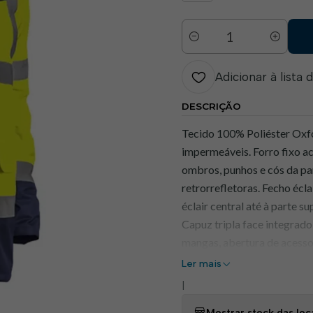
Quantidade
Adicionar à lista 
DESCRIÇÃO
Tecido 100% Poliéster Oxf
impermeáveis. Forro fixo a
ombros, punhos e cós da par
retrorrefletoras. Fecho écl
éclair central até à parte s
Capuz tripla face integrad
mangas, abertura de acesso 
carteira interior esquerdo E
Ler mais
|
BENEFÍCIOS :
* Proteção t
sujidade * Vasto leque de 
Mostrar stock das loc