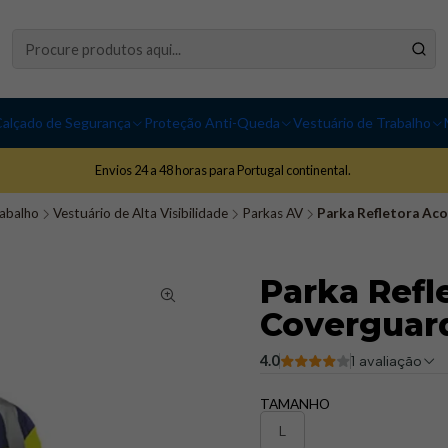
alçado de Segurança
Proteção Anti-Queda
Vestuário de Trabalho
Envios 24 a 48 horas para Portugal continental.
rabalho
Vestuário de Alta Visibilidade
Parkas AV
Parka Refletora Ac
Parka Refl
Coverguar
4.0
1 avaliação
TAMANHO
L