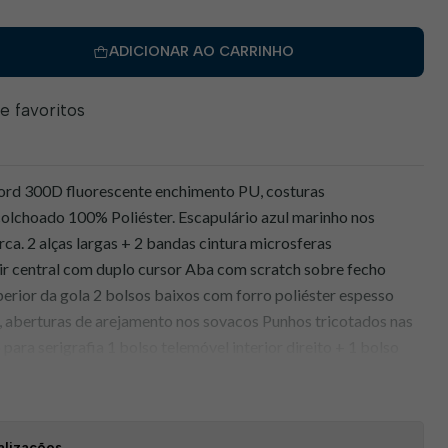
ADICIONAR AO CARRINHO
de favoritos
ord 300D fluorescente enchimento PU, costuras
colchoado 100% Poliéster. Escapulário azul marinho nos
ca. 2 alças largas + 2 bandas cintura microsferas
air central com duplo cursor Aba com scratch sobre fecho
uperior da gola 2 bolsos baixos com forro poliéster espesso
o, aberturas de arejamento nos sovacos Punhos tricotados nas
para serigrafia 1 bolso telemóvel interior direito + 1 bolso
tiqueta de identificação interior lado esquerdo.
érmica reforçada * Forte impermeabilidade * Escapulários anti
tamanhos
alizações