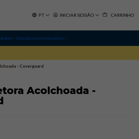
PT
INICIAR SESSÃO
CARRINHO
Mulher
Descartáveis
Acessórios
olchoada - Coverguard
etora Acolchoada -
d