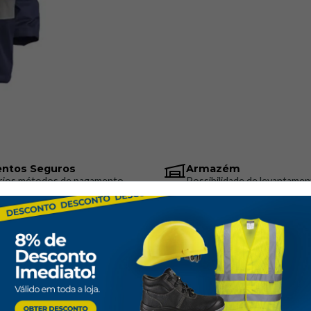
ntos Seguros
Armazém
rios métodos de pagamento
Possibilidade de levantamen
encomenda
Parkas AV