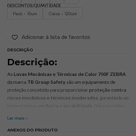
DESCONTOS/QUANTIDADE
Pack - 10uni
Caixa - 120uni
Adicionar à lista de favoritos
DESCRIÇÃO
Descrição:
As
Luvas Mecânicas e Térmicas de Calor 700F ZEBRA
da marca
TB Group Safety
são um equipamento de
proteção concebido para proporcionar
proteção contra
riscos mecânicos e térmicos moderados
, garantindo ao
mesmo tempo
conforto e durabilidade
. Desenvolvidas
com materiais resistentes, estas luvas são ideais para
Ler mais
tarefas que envolvam manipulação de objetos quentes,
abrasivos ou exigências combinadas de proteção
ANEXOS DO PRODUTO